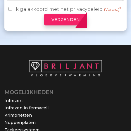
Ik ga akkoord met het
privacybeleid
.
Toestemming
(Vereist)
(Vereist)
VERZENDEN
MOGELIJKHEDEN
Infrezen
Infrezen in fermacell
Krimpnetten
Noppenplaten
Tackerssysteem