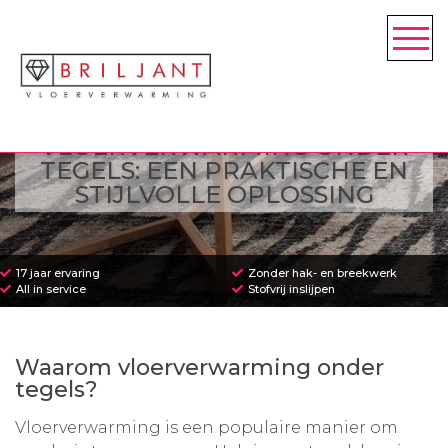
VLOERVERWARMING ONDER
TEGELS: EEN PRAKTISCHE EN
STIJLVOLLE OPLOSSING
17 jaar ervaring
Zonder hak- en breekwerk
All in service
Stofvrij inslijpen
Waarom vloerverwarming onder
tegels?
Vloerverwarming is een populaire manier om