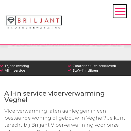
VLOERVERWARMING VEGHEL
17 jaar ervaring
Zonder hak- en breekwerk
All in service
Stofvrij inslijpen
All-in service vloerverwarming
Veghel
Vloerverwarming laten aanleggen in een
bestaande woning of gebouw in Veghel? Je kunt
terecht bij
Briljant Vloerverwarming
voor onze