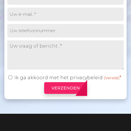
naam
(Vereist)
E-
mail
(Vereist)
Phone
Untitled
(Vereist)
Ik ga akkoord met het
privacybeleid
.
Toestemming
(Vereist)
(Vereist)
VERZENDEN