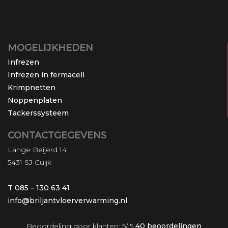
MOGELIJKHEDEN
Infrezen
Infrezen in fermacell
Krimpnetten
Noppenplaten
Tackerssysteem
CONTACTGEGEVENS
Lange Beijerd 14
5431 SJ Cuijk
T 085 – 130 63 41
info@briljantvloerverwarming.nl
Beoordeling
door klanten:
5
/
5
40
beoordelingen