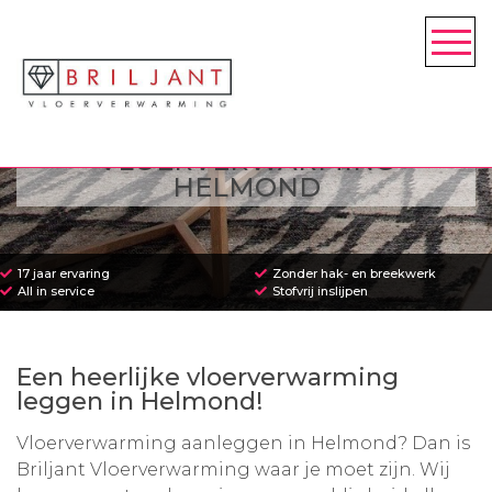
VLOERVERWARMING
HELMOND
17 jaar ervaring
Zonder hak- en breekwerk
All in service
Stofvrij inslijpen
Een heerlijke vloerverwarming
leggen in Helmond!
Vloerverwarming aanleggen in Helmond? Dan is
Briljant Vloerverwarming waar je moet zijn. Wij