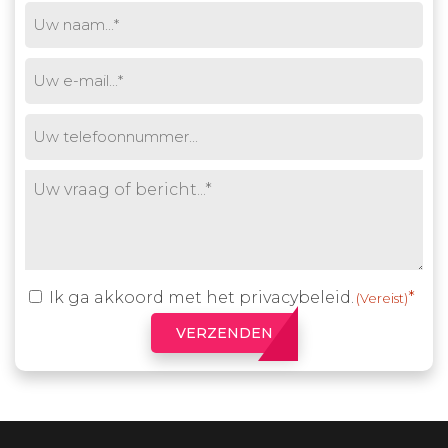
Uw
naam
(Vereist)
E-
mail
(Vereist)
Phone
Untitled
(Vereist)
Ik ga akkoord met het
privacybeleid
.
Toestemming
(Vereist)
(Vereist)
VERZENDEN