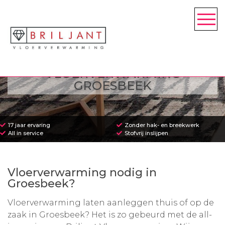
VLOERVERWARMING
GROESBEEK
17 jaar ervaring
Zonder hak- en breekwerk
All in service
Stofvrij inslijpen
Vloerverwarming nodig in
Groesbeek?
Vloerverwarming laten aanleggen thuis of op de
zaak in Groesbeek? Het is zo gebeurd met de all-