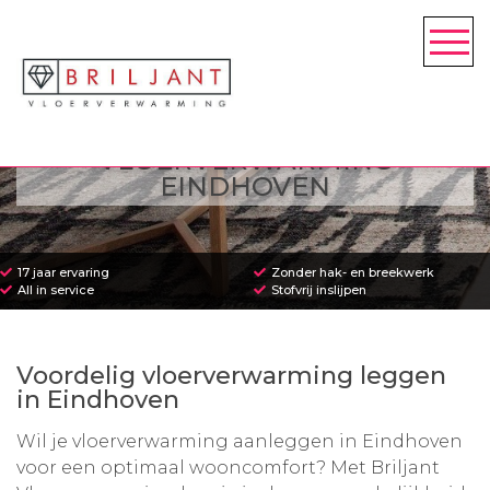
VLOERVERWARMING
EINDHOVEN
17 jaar ervaring
Zonder hak- en breekwerk
All in service
Stofvrij inslijpen
Voordelig vloerverwarming leggen
in Eindhoven
Wil je vloerverwarming aanleggen in Eindhoven
voor een optimaal wooncomfort? Met Briljant