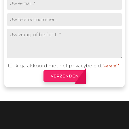
mail
(Vereist)
Phone
Untitled
(Vereist)
Ik ga akkoord met het
privacybeleid
.
Toestemming
(Vereist)
(Vereist)
VERZENDEN