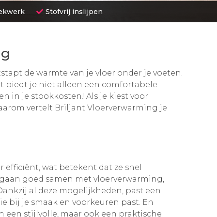
eekwerk
Stofvrij inslijpen
ng
tstapt de warmte van je vloer onder je voeten.
 biedt je niet alleen een comfortabele
n in je stookkosten! Als je kiest voor
aarom vertelt Briljant Vloerverwarming je
 efficiënt, wat betekent dat ze snel
n gaan goed samen met vloerverwarming,
nkzij al deze mogelijkheden, past een
 die bij je smaak en voorkeuren past. En
 een stijlvolle, maar ook een praktische