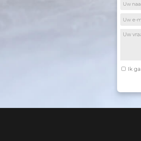
Uw
naam
(Ver
E-
mail
(Verei
Untitled
(
Ik g
Toestem