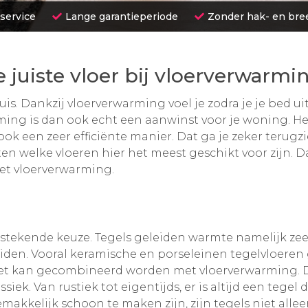
 service
Lange garantieperiode
Zonder hak- en br
e juiste vloer bij vloerverwarmi
is. Dankzij vloerverwarming voel je zodra je je bed ui
ing is dan ook echt een aanwinst voor je woning. Het
k een zeer efficiënte manier. Dat ga je zeker terugzie
en welke vloeren hier het meest geschikt voor zijn. D
et vloerverwarming.
itstekende keuze. Tegels geleiden warmte namelijk zeer
den. Vooral keramische en porseleinen tegelvloere
et kan gecombineerd worden met vloerverwarming. Da
ssiek. Van rustiek tot eigentijds, er is altijd een tegel
kkelijk schoon te maken zijn, zijn tegels niet alleen