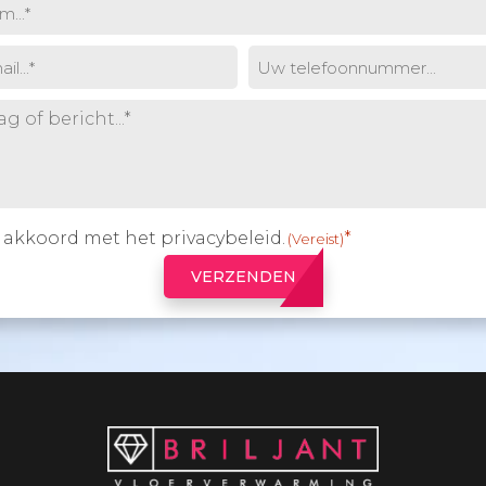
eist)
Phone
st)
Vereist)
a akkoord met het
privacybeleid
.
ming
(Vereist)
(Vereist)
VERZENDEN