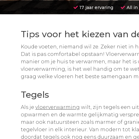
17 jaar ervaring
All in
Tips voor het kiezen van d
Koude voeten, niemand wil ze. Zeker niet in hu
Dat is pas comfortabel opstaan! Vloerverwarm
manier om je huis te verwarmen, maar het is oo
vloerverwarming, is het wel handig om te wet
graag welke vloeren het beste samengaan m
Tegels
Als je
vloerverwarming
wilt, zijn tegels een u
opwarmen en de warmte gelijkmatig versprei
maar ook natuursteen zoals marmer of grani
tegelvloer in elk interieur. Van modern tot kla
doordat tegels ook nog eens duurzaam en gema